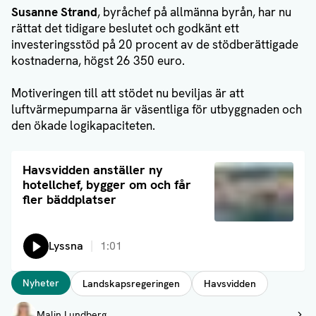
Susanne Strand
, byråchef på allmänna byrån, har nu
rättat det tidigare beslutet och godkänt ett
investeringsstöd på 20 procent av de stödberättigade
kostnaderna, högst 26 350 euro.
Motiveringen till att stödet nu beviljas är att
luftvärmepumparna är väsentliga för utbyggnaden och
den ökade logikapaciteten.
Läs artikel
Havsvidden anställer ny
hotellchef, bygger om och får
fler bäddplatser
Lyssna
1:01
Taggar
Nyheter
Landskapsregeringen
Havsvidden
Författare
Malin Lundberg