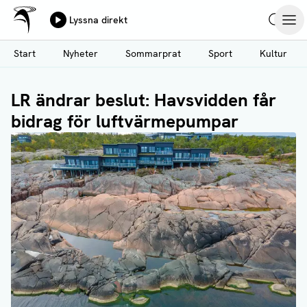
Ålands Radio & TV
Lyssna direkt
Hoppa
Sök
Öpp
till
Start
Nyheter
Sommarprat
Sport
Kultur
huvudinnehåll
LR ändrar beslut: Havsvidden får
bidrag för luftvärmepumpar