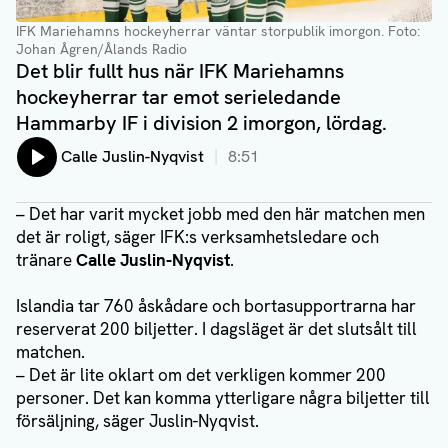
IFK Mariehamns hockeyherrar väntar storpublik imorgon
. Foto:
Johan Ågren/Ålands Radio
Det blir fullt hus när IFK Mariehamns
hockeyherrar tar emot serieledande
Hammarby IF i division 2 imorgon, lördag.
Lyssna på:
Calle Juslin-Nyqvist
8:51
– Det har varit mycket jobb med den här matchen men
det är roligt, säger IFK:s verksamhetsledare och
tränare
Calle Juslin-Nyqvist
.
Islandia tar 760 åskådare och bortasupportrarna har
reserverat 200 biljetter. I dagsläget är det slutsålt till
matchen.
– Det är lite oklart om det verkligen kommer 200
personer. Det kan komma ytterligare några biljetter till
försäljning, säger Juslin-Nyqvist.