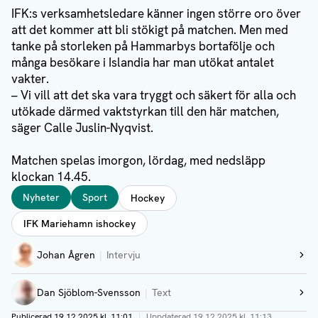
IFK:s verksamhetsledare känner ingen större oro över
att det kommer att bli stökigt på matchen. Men med
tanke på storleken på Hammarbys bortafölje och
många besökare i Islandia har man utökat antalet
vakter.
– Vi vill att det ska vara tryggt och säkert för alla och
utökade därmed vaktstyrkan till den här matchen,
säger Calle Juslin-Nyqvist.
Matchen spelas imorgon, lördag, med nedsläpp
klockan 14.45.
Taggar
Nyheter
Sport
Hockey
IFK Mariehamn ishockey
Författare
Johan Ågren
Intervju
Visa profil
Dan Sjöblom-Svensson
Text
Visa profil
Publicerad
19.12.2025 kl. 11:01
|
Uppdaterad
19.12.2025 kl. 11:13