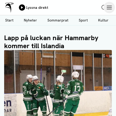
Ålands Radio & TV
Lyssna direkt
Hoppa
Sök
Öpp
till
Start
Nyheter
Sommarprat
Sport
Kultur
huvudinnehåll
Lapp på luckan när Hammarby
kommer till Islandia