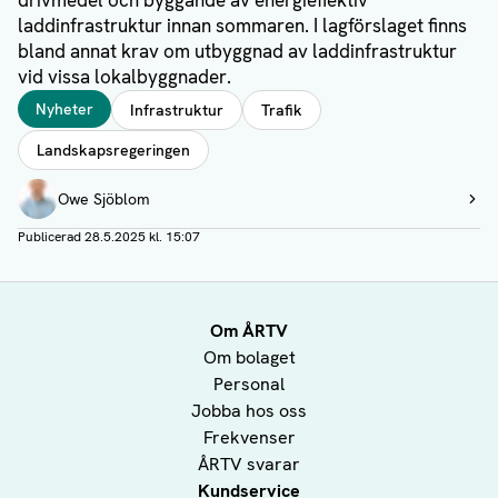
drivmedel och byggande av energieffektiv
laddinfrastruktur innan sommaren. I lagförslaget finns
bland annat krav om utbyggnad av laddinfrastruktur
vid vissa lokalbyggnader.
Taggar
Nyheter
Infrastruktur
Trafik
Landskapsregeringen
Författare
Owe Sjöblom
Visa profil
Publicerad
28.5.2025 kl. 15:07
Om ÅRTV
Om bolaget
Personal
Jobba hos oss
Frekvenser
ÅRTV svarar
Kundservice