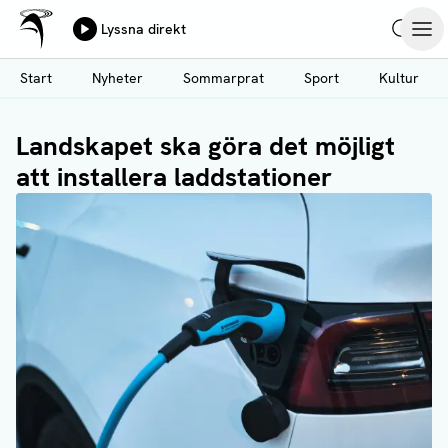
Ålands Radio & TV
Lyssna direkt
Hoppa
Sök
Öpp
till
Start
Nyheter
Sommarprat
Sport
Kultur
huvudinnehåll
Landskapet ska göra det möjligt
att installera laddstationer