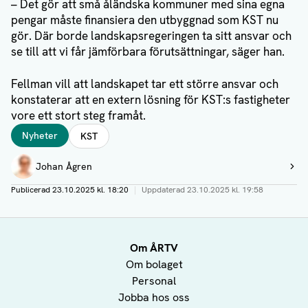
– Det gör att små åländska kommuner med sina egna
pengar måste finansiera den utbyggnad som KST nu
gör. Där borde landskapsregeringen ta sitt ansvar och
se till att vi får jämförbara förutsättningar, säger han.
Fellman vill att landskapet tar ett större ansvar och
konstaterar att en extern lösning för KST:s fastigheter
vore ett stort steg framåt.
Taggar
Nyheter
KST
Författare
Johan Ågren
Visa profil
Publicerad
23.10.2025 kl. 18:20
|
Uppdaterad
23.10.2025 kl. 19:58
Om ÅRTV
Om bolaget
Personal
Jobba hos oss