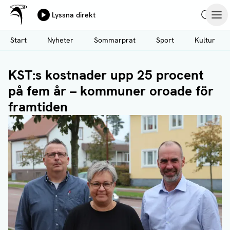
Ålands Radio & TV
Lyssna direkt
Hoppa
Sök
Öpp
till
Start
Nyheter
Sommarprat
Sport
Kultur
huvudinnehåll
KST:s kostnader upp 25 procent
på fem år – kommuner oroade för
framtiden