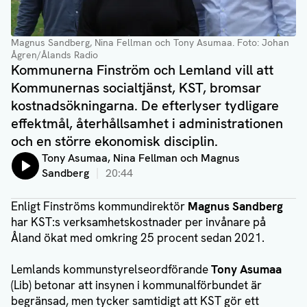
Magnus Sandberg, Nina Fellman och Tony Asumaa
. Foto: Johan
Ågren/Ålands Radio
Kommunerna Finström och Lemland vill att
Kommunernas socialtjänst, KST, bromsar
kostnadsökningarna. De efterlyser tydligare
effektmål, återhållsamhet i administrationen
och en större ekonomisk disciplin.
Lyssna på:
Tony Asumaa, Nina Fellman och Magnus
Sandberg
20:44
Enligt Finströms kommundirektör
Magnus Sandberg
har KST:s verksamhetskostnader per invånare på
Åland ökat med omkring 25 procent sedan 2021.
Lemlands kommunstyrelseordförande
Tony Asumaa
(Lib) betonar att insynen i kommunalförbundet är
begränsad, men tycker samtidigt att KST gör ett