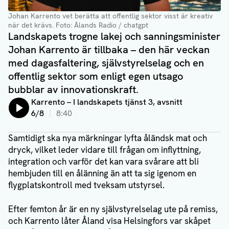
Johan Karrento vet berätta att offentlig sektor visst är kreativ
när det krävs.
Foto: Ålands Radio / chatgpt
Landskapets trogne lakej och sanningsminister
Johan Karrento är tillbaka – den här veckan
med dagasfaltering, självstyrelselag och en
offentlig sektor som enligt egen utsago
bubblar av innovationskraft.
Lyssna på:
Karrento – I landskapets tjänst 3, avsnitt
6/8
8:40
Samtidigt ska nya märkningar lyfta åländsk mat och
dryck, vilket leder vidare till frågan om inflyttning,
integration och varför det kan vara svårare att bli
hembjuden till en ålänning än att ta sig igenom en
flygplatskontroll med tveksam utstyrsel.
Efter femton år är en ny självstyrelselag ute på remiss,
och Karrento låter Åland visa Helsingfors var skåpet