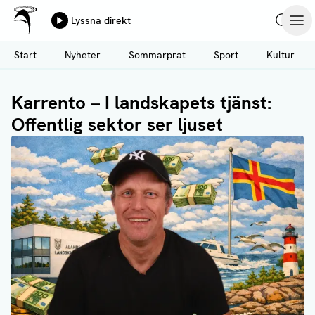
Ålands Radio & TV
Lyssna direkt
Hoppa
Sök
Öpp
till
Start
Nyheter
Sommarprat
Sport
Kultur
huvudinnehåll
Karrento – I landskapets tjänst:
Offentlig sektor ser ljuset