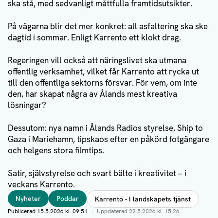
ska stå, med sedvanligt måttfulla framtidsutsikter.
På vägarna blir det mer konkret: all asfaltering ska ske
dagtid i sommar. Enligt Karrento ett klokt drag.
Regeringen vill också att näringslivet ska utmana
offentlig verksamhet, vilket får Karrento att rycka ut
till den offentliga sektorns försvar. För vem, om inte
den, har skapat några av Ålands mest kreativa
lösningar?
Dessutom: nya namn i Ålands Radios styrelse, Ship to
Gaza i Mariehamn, tipskaos efter en påkörd fotgängare
och helgens stora filmtips.
Satir, självstyrelse och svart bälte i kreativitet – i
veckans Karrento.
Taggar
Nyheter
Poddar
Karrento - I landskapets tjänst
Publicerad
15.5.2026 kl. 09:51
|
Uppdaterad
22.5.2026 kl. 15:26
Författare