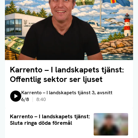
Karrento – I landskapets tjänst:
Läs artikel
Offentlig sektor ser ljuset
Lyssna på:
Karrento – I landskapets tjänst 3, avsnitt
6/8
8:40
Läs artikel
Karrento – I landskapets tjänst:
Sluta ringa döda föremål