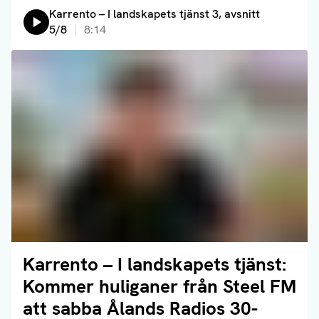
Lyssna på:
Karrento – I landskapets tjänst 3, avsnitt
5/8
8:14
Karrento – I landskapets tjänst:
Läs artikel
Kommer huliganer från Steel FM
att sabba Ålands Radios 30-