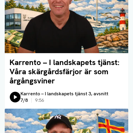
Karrento – I landskapets tjänst:
Läs artikel
Våra skärgårdsfärjor är som
årgångsviner
Lyssna på:
Karrento – I landskapets tjänst 3, avsnitt
7/8
9:56