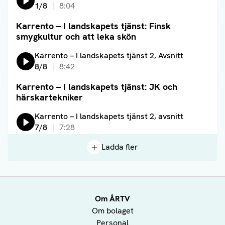
1/8
8:04
Karrento – I landskapets tjänst: Finsk
Läs artikel
smygkultur och att leka skön
Lyssna på:
Karrento – I landskapets tjänst 2, Avsnitt
8/8
8:42
Karrento – I landskapets tjänst: JK och
Läs artikel
härskartekniker
Lyssna på:
Karrento – I landskapets tjänst 2, avsnitt
7/8
7:28
Ladda fler
Om ÅRTV
Om bolaget
Personal