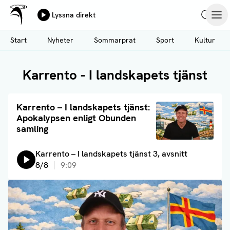
Ålands Radio & TV
Lyssna direkt
Hoppa
Sök
Öpp
till
Start
Nyheter
Sommarprat
Sport
Kultur
huvudinnehåll
Karrento - I landskapets tjänst
Läs artikel
Karrento – I landskapets tjänst:
Apokalypsen enligt Obunden
samling
Lyssna på:
Karrento – I landskapets tjänst 3, avsnitt
8/8
9:09