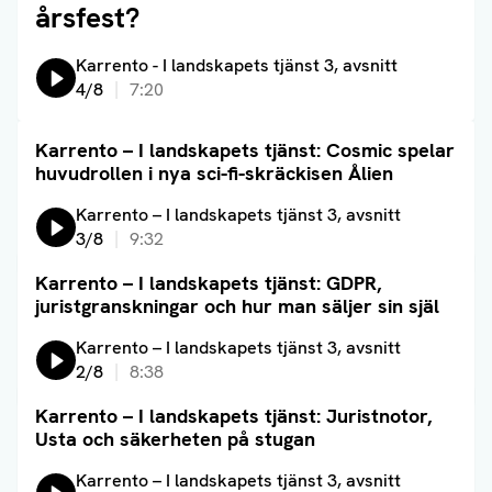
årsfest?
Lyssna på:
Karrento - I landskapets tjänst 3, avsnitt
4/8
7:20
Karrento – I landskapets tjänst: Cosmic spelar
Läs artikel
huvudrollen i nya sci-fi-skräckisen Ålien
Lyssna på:
Karrento – I landskapets tjänst 3, avsnitt
3/8
9:32
Karrento – I landskapets tjänst: GDPR,
Läs artikel
juristgranskningar och hur man säljer sin själ
Lyssna på:
Karrento – I landskapets tjänst 3, avsnitt
2/8
8:38
Karrento – I landskapets tjänst: Juristnotor,
Läs artikel
Usta och säkerheten på stugan
Lyssna på:
Karrento – I landskapets tjänst 3, avsnitt