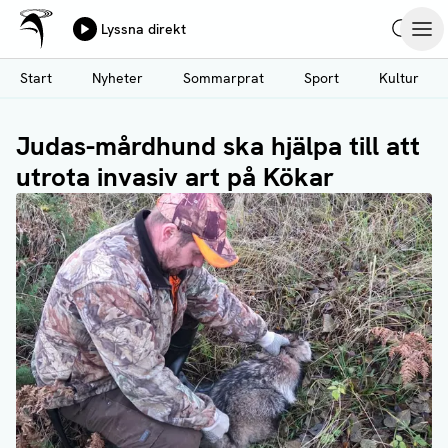
Ålands Radio & TV
Lyssna direkt
Hoppa
Sök
Öpp
till
Start
Nyheter
Sommarprat
Sport
Kultur
huvudinnehåll
Judas-mårdhund ska hjälpa till att
utrota invasiv art på Kökar