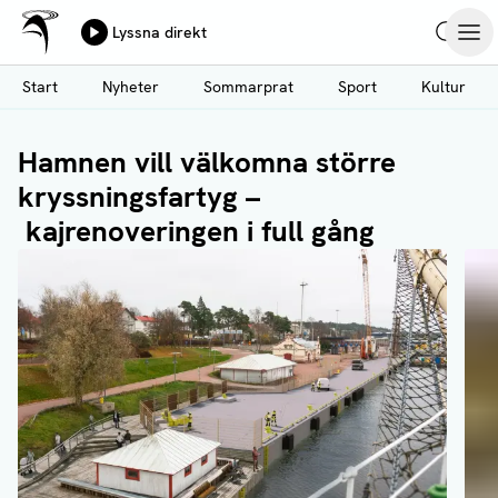
Ålands Radio & TV
Lyssna direkt
Hoppa
Sök
Öpp
till
Start
Nyheter
Sommarprat
Sport
Kultur
huvudinnehåll
Hamnen vill välkomna större
kryssningsfartyg –
kajrenoveringen i full gång