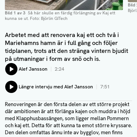
Bild
Björ
Bild
1
av
3
Så här skulle en färdig förlängning av Kaj ett
kunna se ut
. Foto: Björlin GITech
Arbetet med att renovera kaj ett och två i
Mariehamns hamn är i full gång och följer
tidplanen, trots att den stränga vintern bjudit
på utmaningar i form av snö och is.
Lyssna på:
Alef Jansson
2:24
Lyssna på:
Längre intervju med Alef Jansson
7:51
Renoveringen är den första delen av ett större projekt
där ambitionen är att förlänga kajen och muddra i höjd
med Klapphusbassängen, som ligger mellan Pommern
och kaj ett. Detta för att kunna ta emot större kryssare.
Den delen omfattas ännu inte av bygglov, men finns