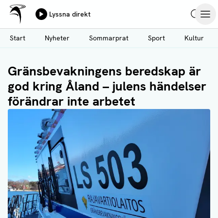
Ålands Radio & TV
Lyssna direkt
Hoppa
Sök
Öpp
till
Start
Nyheter
Sommarprat
Sport
Kultur
huvudinnehåll
Gränsbevakningens beredskap är
god kring Åland – julens händelser
förändrar inte arbetet