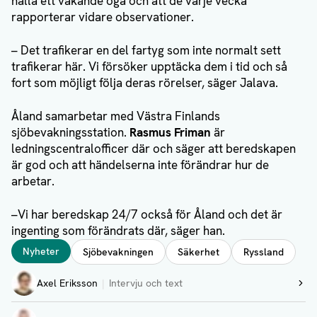
hålla ett vakande öga och att de varje vecka
rapporterar vidare observationer.
– Det trafikerar en del fartyg som inte normalt sett
trafikerar här. Vi försöker upptäcka dem i tid och så
fort som möjligt följa deras rörelser, säger Jalava.
Åland samarbetar med Västra Finlands
sjöbevakningsstation.
Rasmus Friman
är
ledningscentralofficer där och säger att beredskapen
är god och att händelserna inte förändrar hur de
arbetar.
–Vi har beredskap 24/7 också för Åland och det är
ingenting som förändrats där, säger han.
Taggar
Nyheter
Sjöbevakningen
Säkerhet
Ryssland
Författare
Axel Eriksson
Intervju och text
Visa profil