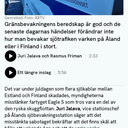
Genrebild.
Foto: ÅRTV
Gränsbevakningens beredskap är god och de
senaste dagarnas händelser förändrar inte
hur man bevakar sjötrafiken varken på Åland
eller i Finland i stort.
Lyssna på:
Juri Jalava och Rasmus Friman
2:33
Lyssna på:
Ett längre inslag
5:56
Det var under juldagen som flera sjökablar mellan
Estland och Finland skadades, myndigheterna
misstänker fartyget Eagle S som tros vara en del av
den ryska skuggflottan.
Juri Jalava
, vice stationschef
på Ålands sjöbevakningsstation säger att det
misstänkta sabotaget bekräftar att det finns skäl att