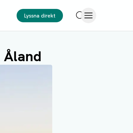
Lyssna direkt
Sök
Öppna meny
å Åland