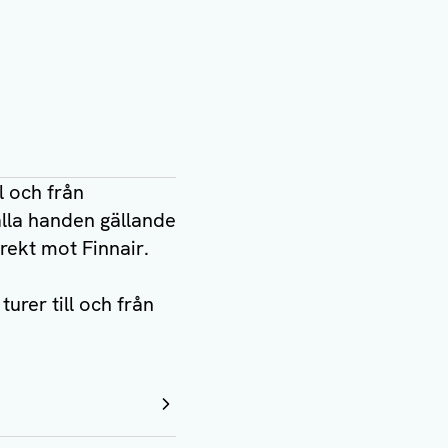
l och från
alla handen gällande
irekt mot Finnair.
urer till och från