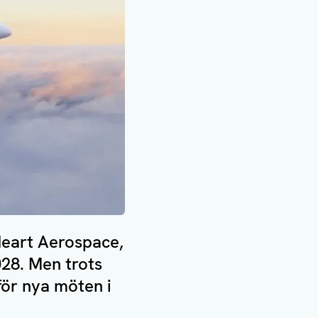
 Heart Aerospace,
028. Men trots
för nya möten i