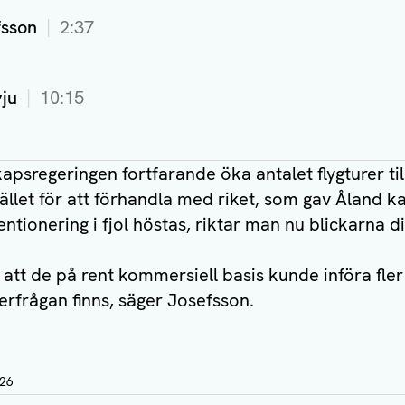
fsson
2:37
vju
10:15
kapsregeringen fortfarande öka antalet flygturer til
tället för att förhandla med riket, som gav Åland k
entionering i fjol höstas, riktar man nu blickarna d
tt de på rent kommersiell basis kunde införa fler t
erfrågan finns, säger Josefsson.
:26