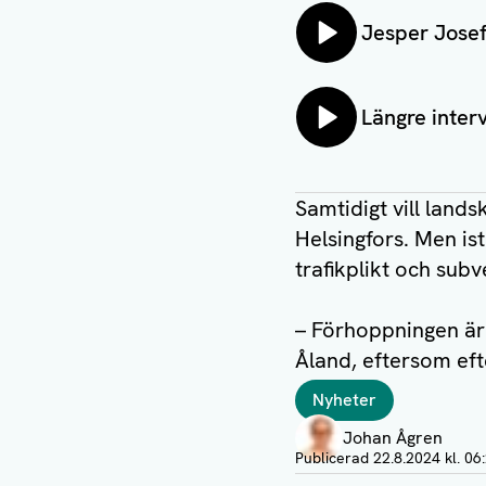
Lyssna på:
Jesper Jose
Lyssna på:
Längre inter
Samtidigt vill lands
Helsingfors. Men is
trafikplikt och subv
– Förhoppningen är a
Åland, eftersom eft
Taggar
Nyheter
Författare
Johan Ågren
Visa profil
Publicerad
22.8.2024 kl. 06