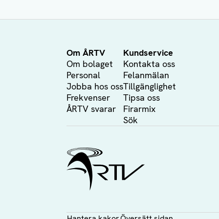
Om ÅRTV
Kundservice
Om bolaget
Kontakta oss
Personal
Felanmälan
Jobba hos oss
Tillgänglighet
Frekvenser
Tipsa oss
ÅRTV svarar
Firarmix
Sök
Ålands Radio & TV
Hantera kakor
Översätt sidan