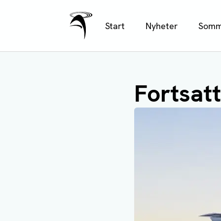
Ålands Radio & TV
Hoppa
Start
Nyheter
Somm
till
huvudinnehåll
Fortsatt