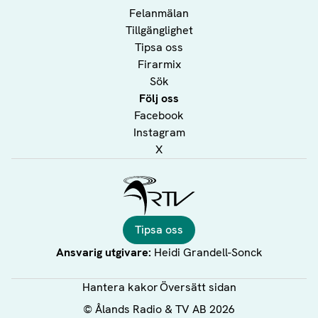
Felanmälan
Tillgänglighet
Tipsa oss
Firarmix
Sök
Följ oss
Facebook
Instagram
X
Ålands Radio & TV
Tipsa oss
Ansvarig utgivare:
Heidi Grandell-Sonck
Hantera kakor
Översätt sidan
©
Ålands Radio & TV AB
2026