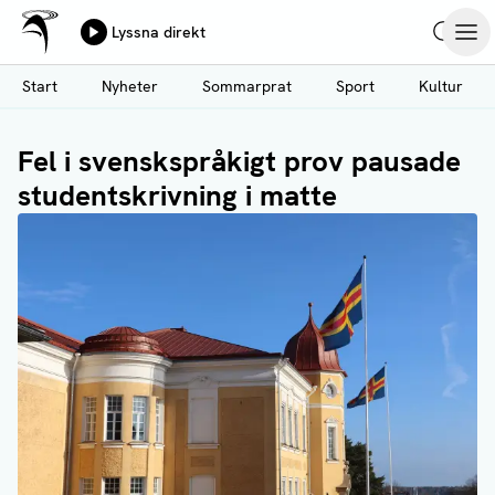
Ålands Radio & TV
Lyssna direkt
Hoppa
Sök
Öpp
till
Start
Nyheter
Sommarprat
Sport
Kultur
huvudinnehåll
Fel i svenskspråkigt prov pausade
studentskrivning i matte