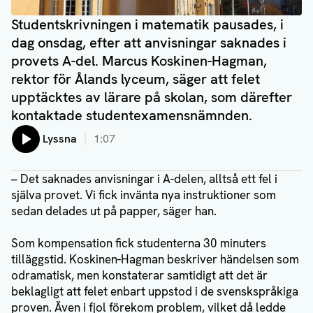
Studentskrivningen i matematik pausades, i
dag onsdag, efter att anvisningar saknades i
provets A-del. Marcus Koskinen-Hagman,
rektor för Ålands lyceum, säger att felet
upptäcktes av lärare på skolan, som därefter
kontaktade studentexamensnämnden.
Lyssna
1:07
– Det saknades anvisningar i A-delen, alltså ett fel i
själva provet. Vi fick invänta nya instruktioner som
sedan delades ut på papper, säger han.
Som kompensation fick studenterna 30 minuters
tilläggstid. Koskinen-Hagman beskriver händelsen som
odramatisk, men konstaterar samtidigt att det är
beklagligt att felet enbart uppstod i de svenskspråkiga
proven. Även i fjol förekom problem, vilket då ledde