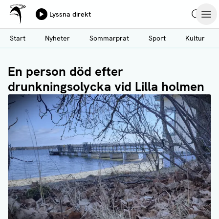
Ålands Radio & TV
Lyssna direkt
Hoppa
Sök
Öpp
till
Start
Nyheter
Sommarprat
Sport
Kultur
huvudinnehåll
En person död efter
drunkningsolycka vid Lilla holmen