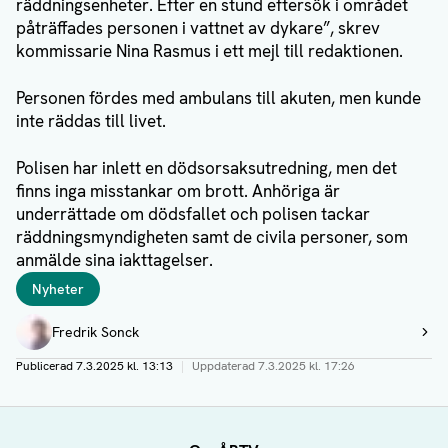
räddningsenheter. Efter en stund eftersök i området
påträffades personen i vattnet av dykare”, skrev
kommissarie Nina Rasmus i ett mejl till redaktionen.
Personen fördes med ambulans till akuten, men kunde
inte räddas till livet.
Polisen har inlett en dödsorsaksutredning, men det
finns inga misstankar om brott. Anhöriga är
underrättade om dödsfallet och polisen tackar
räddningsmyndigheten samt de civila personer, som
anmälde sina iakttagelser.
Taggar
Nyheter
Författare
Fredrik Sonck
Visa profil
Publicerad
7.3.2025 kl. 13:13
|
Uppdaterad
7.3.2025 kl. 17:26