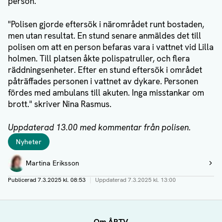
person.
"Polisen gjorde eftersök i närområdet runt bostaden,
men utan resultat. En stund senare anmäldes det till
polisen om att en person befaras vara i vattnet vid Lilla
holmen. Till platsen åkte polispatruller, och flera
räddningsenheter. Efter en stund eftersök i området
påträffades personen i vattnet av dykare. Personen
fördes med ambulans till akuten. Inga misstankar om
brott." skriver Nina Rasmus.
Uppdaterad 13.00 med kommentar från polisen.
Taggar
Nyheter
Författare
Martina Eriksson
Visa profil
Publicerad
7.3.2025 kl. 08:53
|
Uppdaterad
7.3.2025 kl. 13:00
Om ÅRTV