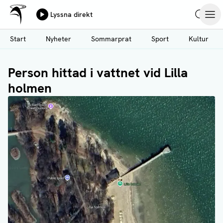
Ålands Radio & TV
Lyssna direkt
Hoppa
Sök
Öpp
till
Start
Nyheter
Sommarprat
Sport
Kultur
huvudinnehåll
Person hittad i vattnet vid Lilla
holmen