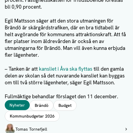
procent. Fastighetsskatten för fritidsboende föreslås
bli 0,90 procent.
Egil Mattsson säger att den stora utmaningen för
Brändö är skärgårdstrafiken, där en bra tidtabell är
helt avgörande för kommunens attraktionskraft. Att få
fler platser inom äldrevården är också en av
utmaningarna för Brändö. Man vill även kunna erbjuda
fler lägenheter.
– Tanken är att
kansliet i Åva ska flyttas
till den gamla
delen av skolan så det nuvarande kansliet kan byggas
om till två större lägenheter, säger Egil Mattsson.
Fullmäktige behandlar förslaget den 11 december.
Taggar
Nyheter
Brändö
Budget
Kommunbudgetar 2026
Författare
Tomas Tornefjell
Visa profil