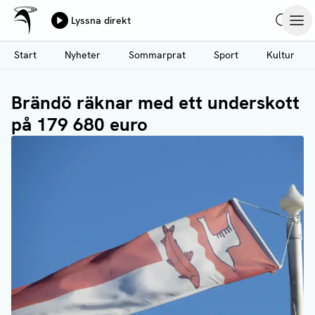
Ålands Radio & TV
Lyssna direkt
Hoppa
Sök
Öpp
till
Start
Nyheter
Sommarprat
Sport
Kultur
huvudinnehåll
Brändö räknar med ett underskott
på 179 680 euro