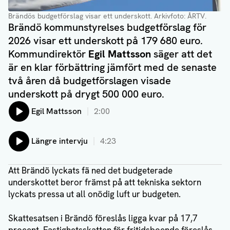
Brändös budgetförslag visar ett underskott
. Arkivfoto: ÅRTV.
Brändö kommunstyrelses budgetförslag för
2026 visar ett underskott på 179 680 euro.
Kommundirektör
Egil Mattsson
säger att det
är en klar förbättring jämfört med de senaste
två åren då budgetförslagen visade
underskott på drygt 500 000 euro.
Lyssna på:
Egil Mattsson
2:00
Lyssna på:
Längre intervju
4:23
Att Brändö lyckats fä ned det budgeterade
underskottet beror främst på att tekniska sektorn
lyckats pressa ut all onödig luft ur budgeten.
Skattesatsen i Brändö föreslås ligga kvar på 17,7