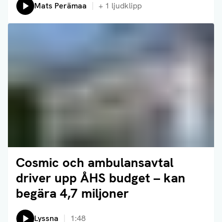
Lyssna på:
Mats Perämaa
+
1
ljudklipp
Cosmic och ambulansavtal
Läs artikel
driver upp ÅHS budget – kan
begära 4,7 miljoner
Lyssna
1:48