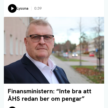
Lyssna
0:39
Finansministern: “Inte bra att
Läs artikel
ÅHS redan ber om pengar”