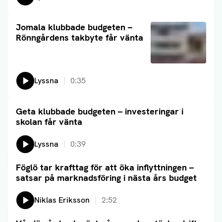
Läs artikel
Jomala klubbade budgeten –
Rönngårdens takbyte får vänta
Lyssna
0:35
Geta klubbade budgeten – investeringar i
Läs artikel
skolan får vänta
Lyssna
0:39
Föglö tar krafttag för att öka inflyttningen –
Läs artikel
satsar på marknadsföring i nästa års budget
Lyssna på:
Niklas Eriksson
2:52