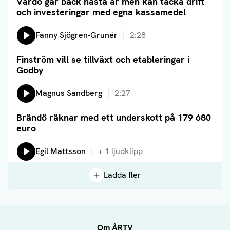
Vårdö går back nästa år men kan täcka drift
Läs artikel
och investeringar med egna kassamedel
Lyssna på:
Fanny Sjögren-Grunér
2:28
Finström vill se tillväxt och etableringar i
Läs artikel
Godby
Lyssna på:
Magnus Sandberg
2:27
Brändö räknar med ett underskott på 179 680
Läs artikel
euro
Lyssna på:
Egil Mattsson
+
1
ljudklipp
Ladda fler
Om ÅRTV