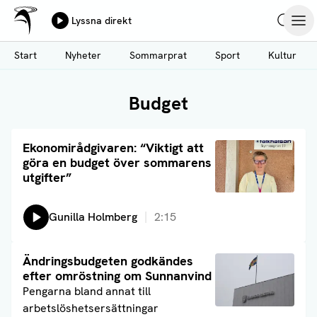
Ålands Radio & TV
Lyssna direkt
Hoppa
Sök
Öpp
till
Start
Nyheter
Sommarprat
Sport
Kultur
huvudinnehåll
Budget
Läs artikel
Ekonomirådgivaren: “Viktigt att
göra en budget över sommarens
utgifter”
Lyssna på:
Gunilla Holmberg
2:15
Läs artikel
Ändringsbudgeten godkändes
efter omröstning om Sunnanvind
Pengarna bland annat till
arbetslöshetsersättningar