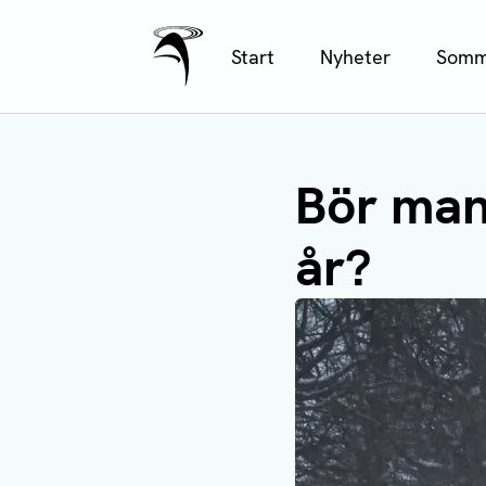
Ålands Radio & TV
Hoppa
Start
Nyheter
Somm
till
huvudinnehåll
Bör man
år?