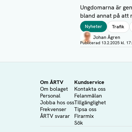
Ungdomarna är gener
bland annat på att 
Taggar
Nyheter
Trafik
Författare
Johan Ågren
Visa profil
Publicerad
13.2.2025 kl. 17
Om ÅRTV
Kundservice
Om bolaget
Kontakta oss
Personal
Felanmälan
Jobba hos oss
Tillgänglighet
Frekvenser
Tipsa oss
ÅRTV svarar
Firarmix
Sök