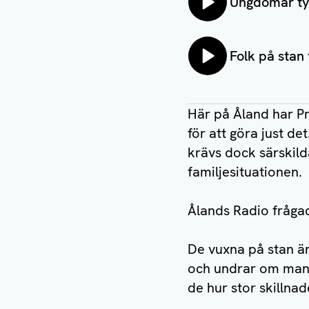
Lyssna på:
Ungdomar tyc
Lyssna på:
Folk på stan t
Här på Åland har P
för att göra just de
krävs dock särskilda
familjesituationen.
Ålands Radio fråga
De vuxna på stan är
och undrar om man ä
de hur stor skillna