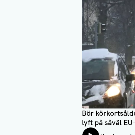
Bör körkortsålde
lyft på såväl EU