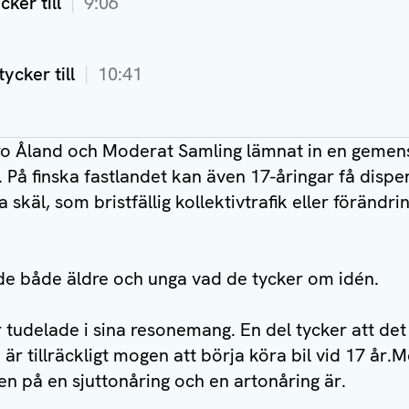
ker till
9:06
ycker till
10:41
ro Åland och Moderat Samling lämnat in en geme
t. På finska fastlandet kan även 17-åringar få dispe
 skäl, som bristfällig kollektivtrafik eller förändrin
de både äldre och unga vad de tycker om idén.
 tudelade i sina resonemang. En del tycker att det
r tillräckligt mogen att börja köra bil vid 17 år.
den på en sjuttonåring och en artonåring är.