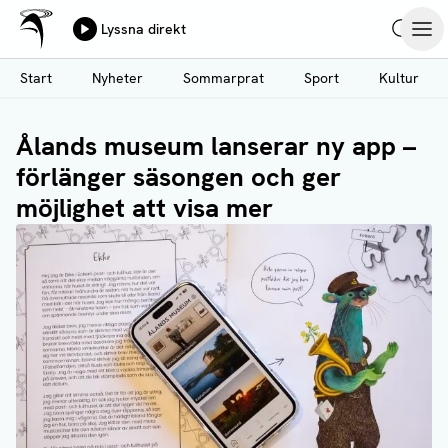
Ålands Radio & TV
Lyssna direkt
Hoppa
Sök
Öpp
till
Start
Nyheter
Sommarprat
Sport
Kultur
huvudinnehåll
Ålands museum lanserar ny app –
förlänger säsongen och ger
möjlighet att visa mer