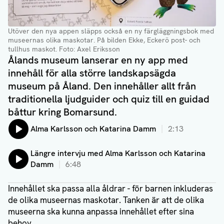
Utöver den nya appen släpps också en ny färgläggningsbok med
museernas olika maskotar. På bilden Ekke, Eckerö post- och
tullhus maskot.
Foto: Axel Eriksson
Ålands museum lanserar en ny app med
innehåll för alla större landskapsägda
museum på Åland. Den innehåller allt från
traditionella ljudguider och quiz till en guidad
båttur kring Bomarsund.
Lyssna på:
Alma Karlsson och Katarina Damm
2:13
Lyssna på:
Längre intervju med Alma Karlsson och Katarina
Damm
6:48
Innehållet ska passa alla åldrar - för barnen inkluderas
de olika museernas maskotar. Tanken är att de olika
museerna ska kunna anpassa innehållet efter sina
behov.