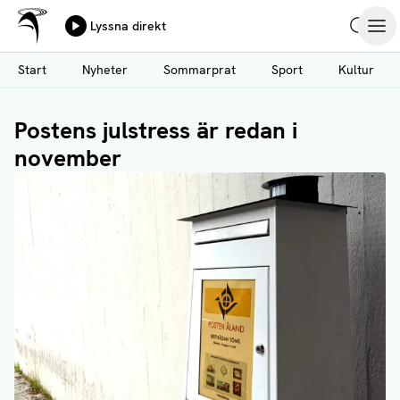
Ålands Radio & TV
Lyssna direkt
Hoppa
Sök
Öpp
till
Start
Nyheter
Sommarprat
Sport
Kultur
huvudinnehåll
Postens julstress är redan i
november