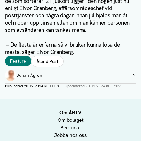
de som sorterar. 21 julkort ligger i den högen just nu
enligt Eivor Granberg, affärsområdeschef vid
posttjänster och några dagar innan jul hjälps man åt
och ropar upp sinsemellan om man känner personen
som avsändaren kan tänkas mena.
– De flesta är erfarna så vi brukar kunna lösa de
mesta, säger Eivor Granberg.
Taggar
Feature
Åland Post
Författare
Johan Ågren
Visa profil
Publicerad
20.12.2024 kl. 11:08
|
Uppdaterad
20.12.2024 kl. 17:09
Om ÅRTV
Om bolaget
Personal
Jobba hos oss