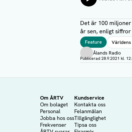
Det är 100 miljoner
år sen, enligt siffro
Taggar
Feature
Världens
Författare
Ålands Radio
Visa profil
Publicerad
28.9.2021 kl. 12
Om ÅRTV
Kundservice
Om bolaget
Kontakta oss
Personal
Felanmälan
Jobba hos oss
Tillgänglighet
Frekvenser
Tipsa oss
ÅRTV svarar
Firarmix