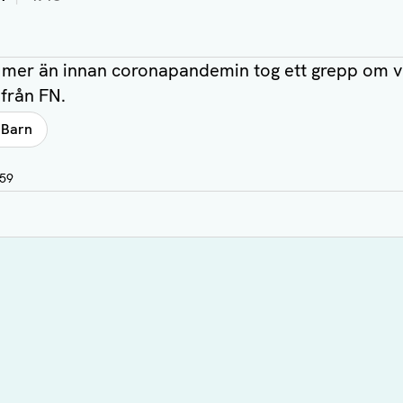
 mer än innan coronapandemin tog ett grepp om vä
r från FN.
 Barn
:59