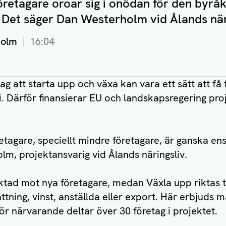
etagare oroar sig i onödan för den byråkr
 Det säger Dan Westerholm vid Ålands när
holm
16:04
ag att starta upp och växa kan vara ett sätt att få 
. Därför finansierar EU och landskapsregering pro
etagare, speciellt mindre företagare, är ganska ens
m, projektansvarig vid Ålands näringsliv.
ktad mot nya företagare, medan Växla upp riktas til
ttning, vinst, anställda eller export. Här erbjuds 
För närvarande deltar över 30 företag i projektet.