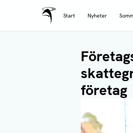
Ålands Radio & TV
Hoppa
Start
Nyheter
Somm
till
huvudinnehåll
Företag
skatteg
företag