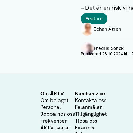
– Det är en risk vi
Taggar
Feature
Författare
Johan Ågren
Visa profil
Fredrik Sonck
Visa profil
Publicerad
28.10.2024 kl. 1
Om ÅRTV
Kundservice
Om bolaget
Kontakta oss
Personal
Felanmälan
Jobba hos oss
Tillgänglighet
Frekvenser
Tipsa oss
ÅRTV svarar
Firarmix