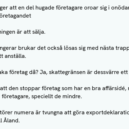
r att en del hugade företagare oroar sig i onödan
öretagandet
ngen är att sälja.
ngerar brukar det också lösas sig med nästa trapp
tt anställa.
baka företag då? Ja, skattegränsen är dessvärre et
å att den stoppar företag som har en bra affärsidé,
 företagare, speciellt de mindre.
törer numera är tvungna att göra exportdeklaratio
ll Åland.