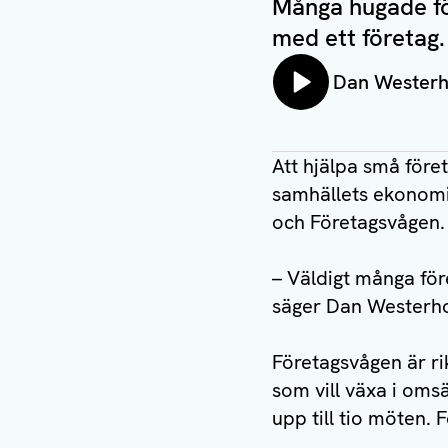
Många hugade för
med ett företag.
Lyssna på:
Dan Wester
Att hjälpa små föret
samhällets ekonomi
och Företagsvågen.
– Väldigt många för
säger Dan Westerhol
Företagsvågen är ri
som vill växa i omsä
upp till tio möten. 