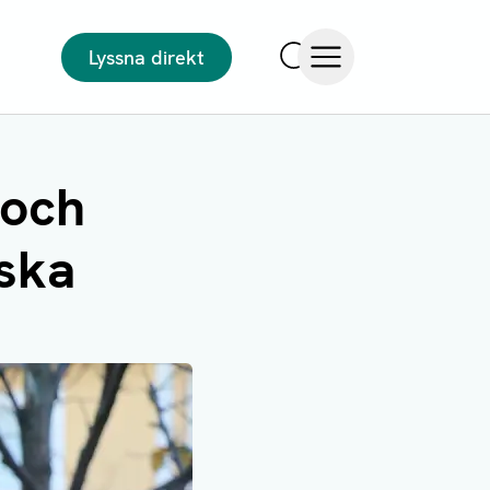
Lyssna direkt
Sök
Öppna meny
 och
ska