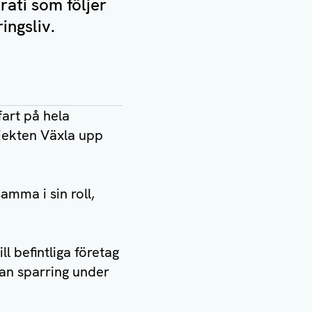
ati som följer
ingsliv.
fart på hela
jekten Växla upp
amma i sin roll,
l befintliga företag
man sparring under