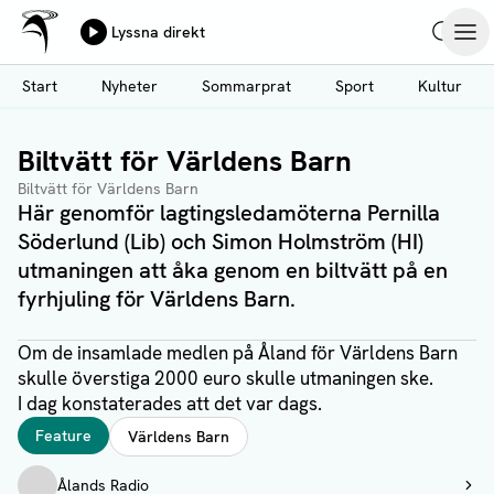
Ålands Radio & TV
Lyssna direkt
Hoppa
Sök
Öpp
till
Start
Nyheter
Sommarprat
Sport
Kultur
huvudinnehåll
Biltvätt för Världens Barn
-0:00
Biltvätt för Världens Barn
Här genomför lagtingsledamöterna Pernilla
Söderlund (Lib) och Simon Holmström (HI)
utmaningen att åka genom en biltvätt på en
fyrhjuling för Världens Barn.
Om de insamlade medlen på Åland för Världens Barn
skulle överstiga 2000 euro skulle utmaningen ske.
I dag konstaterades att det var dags.
Taggar
Feature
Världens Barn
Författare
Ålands Radio
Visa profil