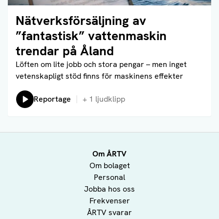
Nätverksförsäljning av
Läs artikel
”fantastisk” vattenmaskin
trendar på Åland
Löften om lite jobb och stora pengar – men inget
vetenskapligt stöd finns för maskinens effekter
Lyssna på:
Reportage
+
1
ljudklipp
Om ÅRTV
Om bolaget
Personal
Jobba hos oss
Frekvenser
ÅRTV svarar