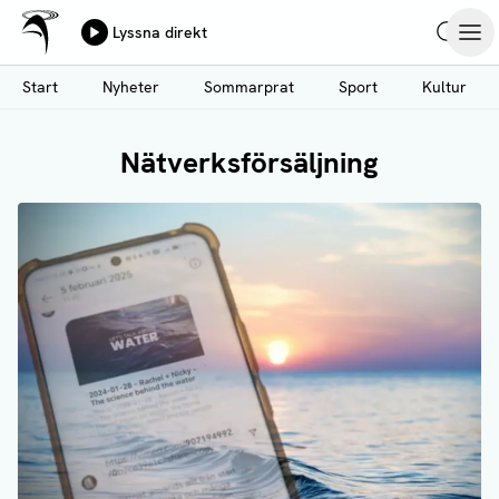
Ålands Radio & TV
Lyssna direkt
Hoppa
Sök
Öpp
till
Start
Nyheter
Sommarprat
Sport
Kultur
huvudinnehåll
Nätverksförsäljning