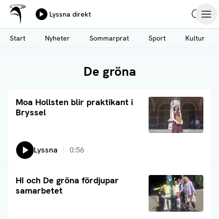
Ålands Radio & TV
Lyssna direkt
Hoppa
Sök
Öpp
till
Start
Nyheter
Sommarprat
Sport
Kultur
huvudinnehåll
De gröna
Läs artikel
Moa Hollsten blir praktikant i
Bryssel
Lyssna
0:56
Läs artikel
HI och De gröna fördjupar
samarbetet