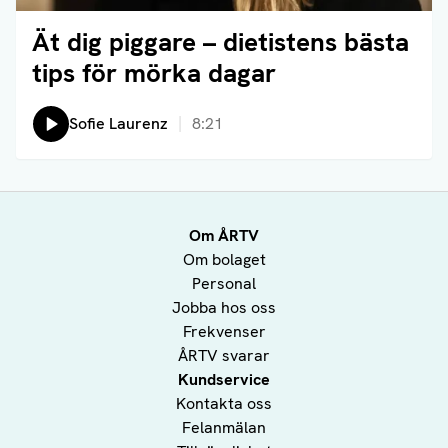
Ät dig piggare – dietistens bästa
Läs artikel
tips för mörka dagar
Lyssna på:
Sofie Laurenz
8:21
Om ÅRTV
Om bolaget
Personal
Jobba hos oss
Frekvenser
ÅRTV svarar
Kundservice
Kontakta oss
Felanmälan