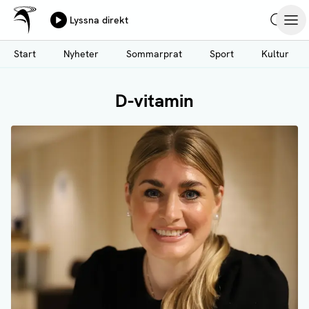
Ålands Radio & TV
Lyssna direkt
Hoppa
Sök
Öpp
till
Start
Nyheter
Sommarprat
Sport
Kultur
huvudinnehåll
D-vitamin