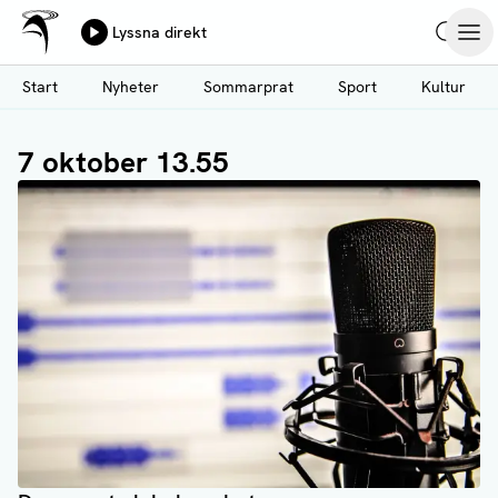
Ålands Radio & TV
Lyssna direkt
Hoppa
Sök
Öpp
till
Start
Nyheter
Sommarprat
Sport
Kultur
huvudinnehåll
7 oktober 13.55