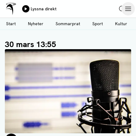
Ålands Radio & TV
Lyssna direkt
Hoppa
Sök
Öpp
till
Start
Nyheter
Sommarprat
Sport
Kultur
huvudinnehåll
30 mars 13:55