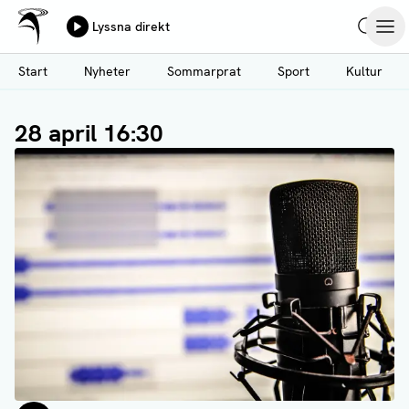
Ålands Radio & TV
Lyssna direkt
Hoppa
Sök
Öpp
till
Start
Nyheter
Sommarprat
Sport
Kultur
huvudinnehåll
28 april 16:30