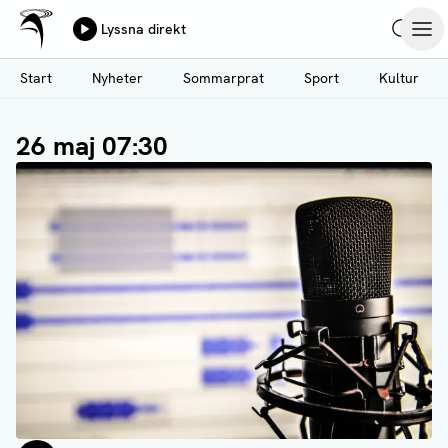
Ålands Radio & TV
Lyssna direkt
Hoppa
Sök
Öpp
till
Start
Nyheter
Sommarprat
Sport
Kultur
huvudinnehåll
26 maj 07:30