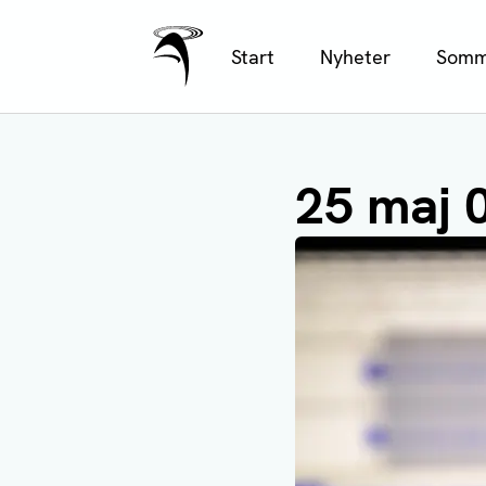
Ålands Radio & TV
Hoppa
Start
Nyheter
Somm
till
huvudinnehåll
25 maj 