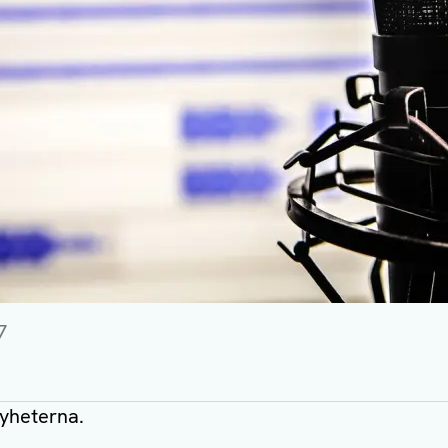
7
nyheterna.