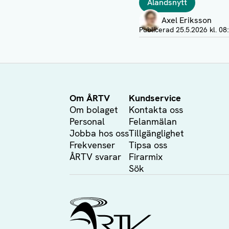
Ålandsnytt
Författare
Axel Eriksson
Visa profil
Publicerad
25.5.2026 kl. 08
Om ÅRTV
Kundservice
Om bolaget
Kontakta oss
Personal
Felanmälan
Jobba hos oss
Tillgänglighet
Frekvenser
Tipsa oss
ÅRTV svarar
Firarmix
Sök
Ålands Radio & TV