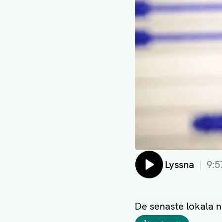
Lyssna
9:5
De senaste lokala 
Taggar