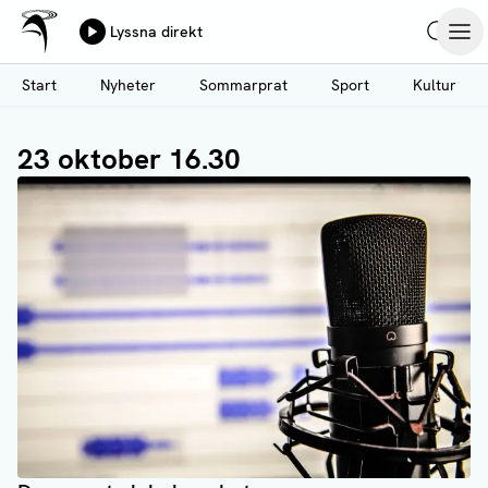
Ålands Radio & TV
Lyssna direkt
Hoppa
Sök
Öpp
till
Start
Nyheter
Sommarprat
Sport
Kultur
huvudinnehåll
23 oktober 16.30