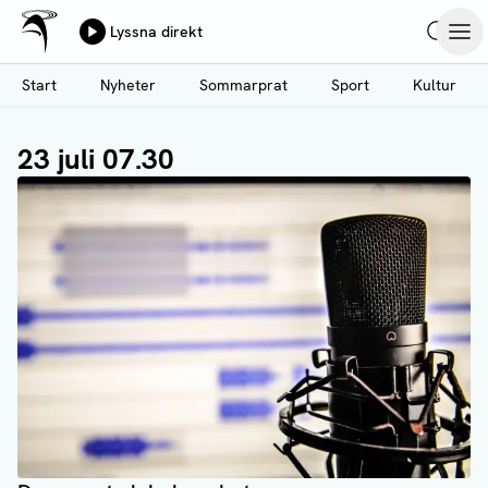
Ålands Radio & TV
Lyssna direkt
Hoppa
Sök
Öpp
till
Start
Nyheter
Sommarprat
Sport
Kultur
huvudinnehåll
23 juli 07.30