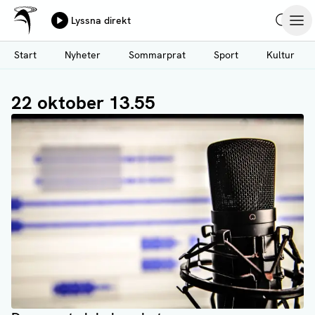
Ålands Radio & TV
Lyssna direkt
Hoppa
Sök
Öpp
till
Start
Nyheter
Sommarprat
Sport
Kultur
huvudinnehåll
22 oktober 13.55