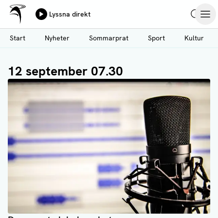
Ålands Radio & TV
Lyssna direkt
Hoppa
Sök
Öpp
till
Start
Nyheter
Sommarprat
Sport
Kultur
huvudinnehåll
12 september 07.30