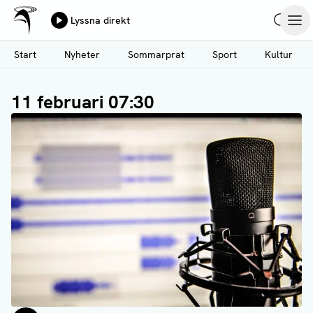
Ålands Radio & TV
Lyssna direkt
Hoppa
Sök
Öpp
till
Start
Nyheter
Sommarprat
Sport
Kultur
huvudinnehåll
11 februari 07:30