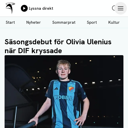
Ålands Radio & TV
Lyssna direkt
Hoppa
Sök
Öpp
till
Start
Nyheter
Sommarprat
Sport
Kultur
huvudinnehåll
Säsongsdebut för Olivia Ulenius
när DIF kryssade