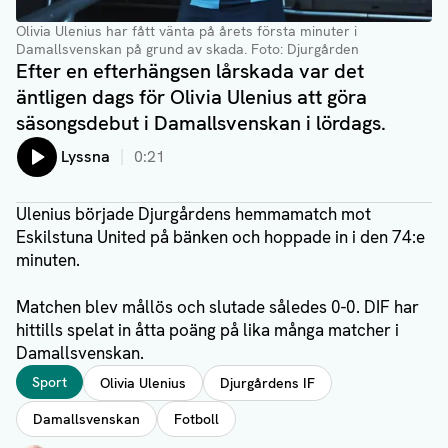
Olivia Ulenius har fått vänta på årets första minuter i
Damallsvenskan på grund av skada.
Foto: Djurgården
Efter en efterhängsen lårskada var det
äntligen dags för Olivia Ulenius att göra
säsongsdebut i Damallsvenskan i lördags.
Lyssna
0:21
Ulenius började Djurgårdens hemmamatch mot
Eskilstuna United på bänken och hoppade in i den 74:e
minuten.
Matchen blev mållös och slutade således 0-0. DIF har
hittills spelat in åtta poäng på lika många matcher i
Damallsvenskan.
Taggar
Sport
Olivia Ulenius
Djurgårdens IF
Damallsvenskan
Fotboll
Författare