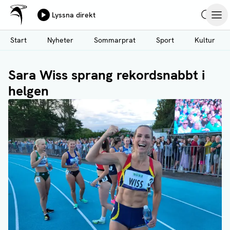
Ålands Radio & TV
Lyssna direkt
Hoppa
Sök
Öpp
till
Start
Nyheter
Sommarprat
Sport
Kultur
huvudinnehåll
Sara Wiss sprang rekordsnabbt i
helgen