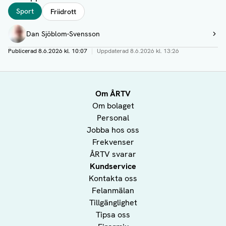
Taggar
Sport
Friidrott
Författare
Dan Sjöblom-Svensson
Visa profil
Publicerad
8.6.2026 kl. 10:07
|
Uppdaterad
8.6.2026 kl. 13:26
Om ÅRTV
Om bolaget
Personal
Jobba hos oss
Frekvenser
ÅRTV svarar
Kundservice
Kontakta oss
Felanmälan
Tillgänglighet
Tipsa oss