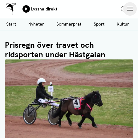
Ålands Radio & TV
Lyssna direkt
Hoppa
Sök
Öpp
till
Start
Nyheter
Sommarprat
Sport
Kultur
huvudinnehåll
Prisregn över travet och
ridsporten under Hästgalan