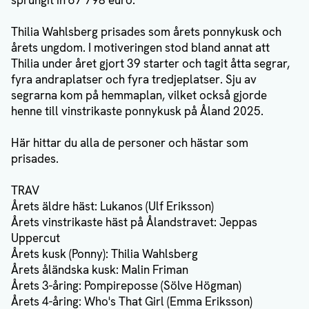
sprungit in 67 798 euro.
Thilia Wahlsberg prisades som årets ponnykusk och
årets ungdom. I motiveringen stod bland annat att
Thilia under året gjort 39 starter och tagit åtta segrar,
fyra andraplatser och fyra tredjeplatser. Sju av
segrarna kom på hemmaplan, vilket också gjorde
henne till vinstrikaste ponnykusk på Åland 2025.
Här hittar du alla de personer och hästar som
prisades.
TRAV
Årets äldre häst: Lukanos (Ulf Eriksson)
Årets vinstrikaste häst på Ålandstravet: Jeppas
Uppercut
Årets kusk (Ponny): Thilia Wahlsberg
Årets åländska kusk: Malin Friman
Årets 3-åring: Pompireposse (Sölve Högman)
Årets 4-åring: Who's That Girl (Emma Eriksson)