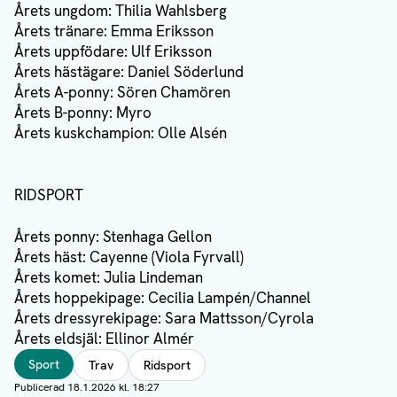
Årets ungdom: Thilia Wahlsberg
Årets tränare: Emma Eriksson
Årets uppfödare: Ulf Eriksson
Årets hästägare: Daniel Söderlund
Årets A-ponny: Sören Chamören
Årets B-ponny: Myro
Årets kuskchampion: Olle Alsén
RIDSPORT
Årets ponny: Stenhaga Gellon
Årets häst: Cayenne (Viola Fyrvall)
Årets komet: Julia Lindeman
Årets hoppekipage: Cecilia Lampén/Channel
Årets dressyrekipage: Sara Mattsson/Cyrola
Årets eldsjäl: Ellinor Almér
Taggar
Sport
Trav
Ridsport
Publicerad
18.1.2026 kl. 18:27
Författare