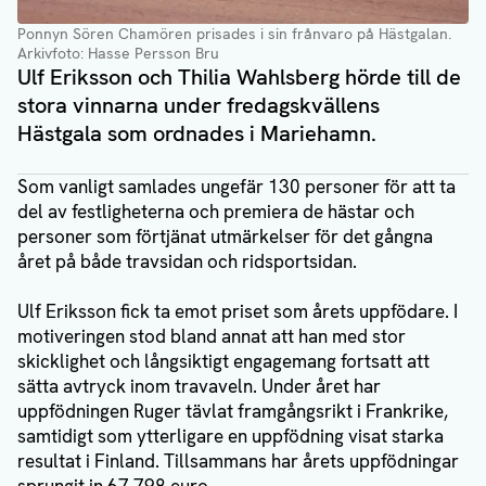
Ponnyn Sören Chamören prisades i sin frånvaro på Hästgalan
.
Arkivfoto: Hasse Persson Bru
Ulf Eriksson och Thilia Wahlsberg hörde till de
stora vinnarna under fredagskvällens
Hästgala som ordnades i Mariehamn.
Som vanligt samlades ungefär 130 personer för att ta
del av festligheterna och premiera de hästar och
personer som förtjänat utmärkelser för det gångna
året på både travsidan och ridsportsidan.
Ulf Eriksson fick ta emot priset som årets uppfödare. I
motiveringen stod bland annat att han med stor
skicklighet och långsiktigt engagemang fortsatt att
sätta avtryck inom travaveln. Under året har
uppfödningen Ruger tävlat framgångsrikt i Frankrike,
samtidigt som ytterligare en uppfödning visat starka
resultat i Finland. Tillsammans har årets uppfödningar