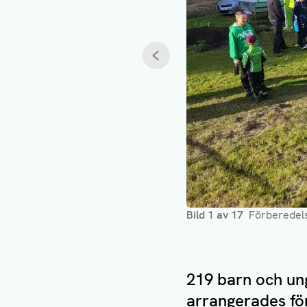
Föregående
Bild
1
av
17
Förberedels
219 barn och un
arrangerades fö