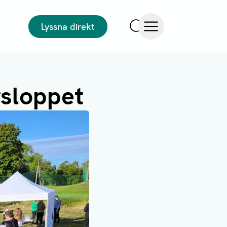
Lyssna direkt
Sök
Öppna meny
rsloppet