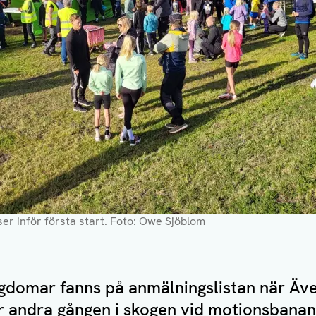
er inför första start. Foto: Owe Sjöblom
gdomar fanns på anmälningslistan när Äv
r andra gången i skogen vid motionsbanan