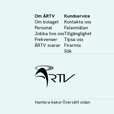
Om ÅRTV
Kundservice
Om bolaget
Kontakta oss
Personal
Felanmälan
Jobba hos oss
Tillgänglighet
Frekvenser
Tipsa oss
ÅRTV svarar
Firarmix
Sök
Ålands Radio & TV
Hantera kakor
Översätt sidan