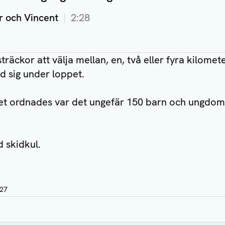
or och Vincent
2:28
sträckor att välja mellan, en, två eller fyra kilome
d sig under loppet.
et ordnades var det ungefär 150 barn och ungdoma
d skidkul.
:27