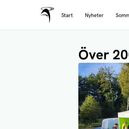
Ålands Radio & TV
Hoppa
Start
Nyheter
Somm
till
huvudinnehåll
Över 20