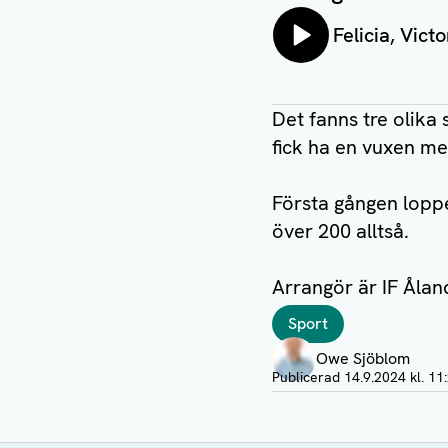
Lyssna på:
Felicia, Vict
Det fanns tre olika 
fick ha en vuxen me
Första gången lopp
över 200 alltså.
Arrangör är IF Ålan
Taggar
Sport
Författare
Owe Sjöblom
Visa profil
Publicerad
14.9.2024 kl. 11