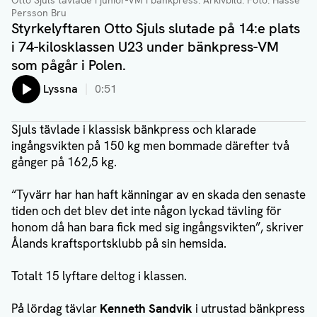
Otto Sjuls tävlade i junior-VM i bänkpress. Arkivbild
. Foto: Hasse
Persson Bru
Styrkelyftaren Otto Sjuls slutade på 14:e plats
i 74-kilosklassen U23 under bänkpress-VM
som pågår i Polen.
Lyssna
0:51
Sjuls tävlade i klassisk bänkpress och klarade
ingångsvikten på 150 kg men bommade därefter två
gånger på 162,5 kg.
“Tyvärr har han haft känningar av en skada den senaste
tiden och det blev det inte någon lyckad tävling för
honom då han bara fick med sig ingångsvikten”, skriver
Ålands kraftsportsklubb på sin hemsida.
Totalt 15 lyftare deltog i klassen.
På lördag tävlar
Kenneth Sandvik
i utrustad bänkpress