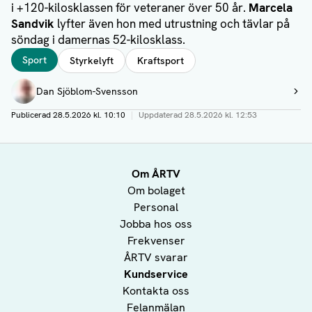
i +120-kilosklassen för veteraner över 50 år.
Marcela
Sandvik
lyfter även hon med utrustning och tävlar på
söndag i damernas 52-kilosklass.
Taggar
Sport
Styrkelyft
Kraftsport
Författare
Dan Sjöblom-Svensson
Visa profil
Publicerad
28.5.2026 kl. 10:10
|
Uppdaterad
28.5.2026 kl. 12:53
Om ÅRTV
Om bolaget
Personal
Jobba hos oss
Frekvenser
ÅRTV svarar
Kundservice
Kontakta oss
Felanmälan