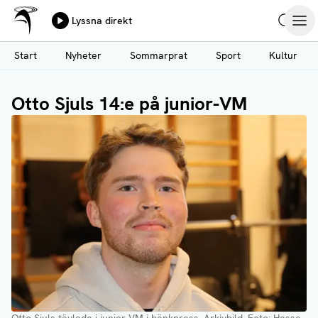
Ålands Radio & TV
Lyssna direkt
Hoppa
Sök
Öpp
till
Start
Nyheter
Sommarprat
Sport
Kultur
huvudinnehåll
Otto Sjuls 14:e på junior-VM