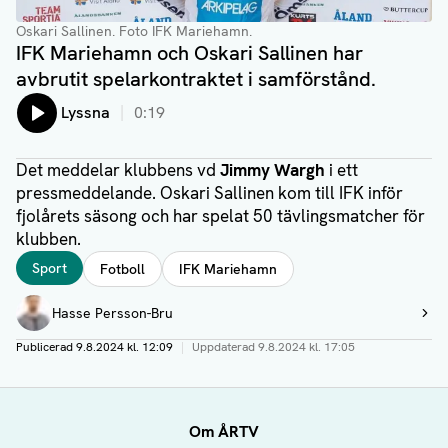
Oskari Sallinen. Foto IFK Mariehamn.
IFK Mariehamn och Oskari Sallinen har
avbrutit spelarkontraktet i samförstånd.
Lyssna
0:19
Det meddelar klubbens vd
Jimmy Wargh
i ett
pressmeddelande. Oskari Sallinen kom till IFK inför
fjolårets säsong och har spelat 50 tävlingsmatcher för
klubben.
Taggar
Sport
Fotboll
IFK Mariehamn
Författare
Hasse Persson-Bru
Visa profil
Publicerad
9.8.2024 kl. 12:09
|
Uppdaterad
9.8.2024 kl. 17:05
Om ÅRTV