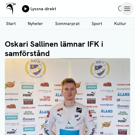
Ålands Radio & TV
Lyssna direkt
Hoppa
Sök
Öpp
till
Start
Nyheter
Sommarprat
Sport
Kultur
huvudinnehåll
Oskari Sallinen lämnar IFK i
samförstånd