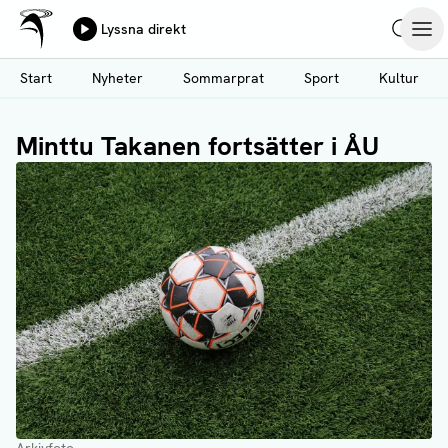
Ålands Radio & TV
Lyssna direkt
Hoppa
Sök
Öpp
till
Start
Nyheter
Sommarprat
Sport
Kultur
huvudinnehåll
Minttu Takanen fortsätter i ÅU