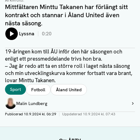
Arkivfoto.
Mittfältaren Minttu Takanen har förlängt sitt
kontrakt och stannar i Åland United även
nästa säsong.
Lyssna
0:20
19-åringen kom till ÅU inför den här säsongen och
enligt ett pressmeddelande trivs hon bra.
– Jag är redo att ta en större roll i laget nästa säsong
och min utvecklingskurva kommer fortsatt vara brant,
lovar Minttu Takanen.
Taggar
Sport
Fotboll
Åland United
Författare
Malin Lundberg
Visa profil
Publicerad
10.9.2024 kl. 06:29
|
Uppdaterad
10.9.2024 kl. 07:43