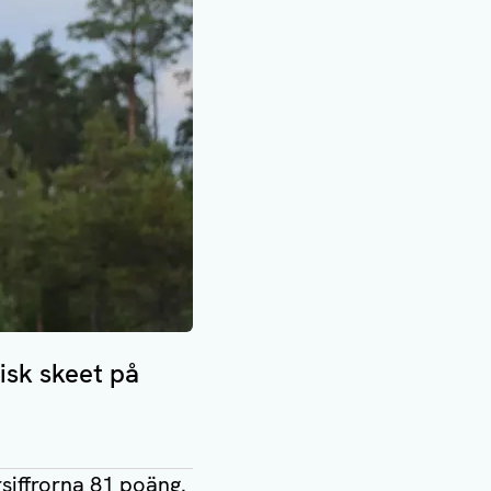
isk skeet på
rsiffrorna 81 poäng.