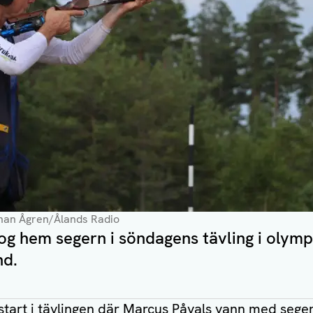
ohan Ågren/Ålands Radio
og hem segern i söndagens tävling i olymp
nd.
l start i tävlingen där Marcus Påvals vann med sege