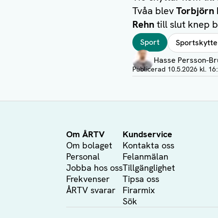
Tvåa blev
Torbjörn 
Rehn
till slut knep
Taggar
Sport
Sportskytte
Författare
Hasse Persson-Br
Visa profil
Publicerad
10.5.2026 kl. 16
Om ÅRTV
Kundservice
Om bolaget
Kontakta oss
Personal
Felanmälan
Jobba hos oss
Tillgänglighet
Frekvenser
Tipsa oss
ÅRTV svarar
Firarmix
Sök