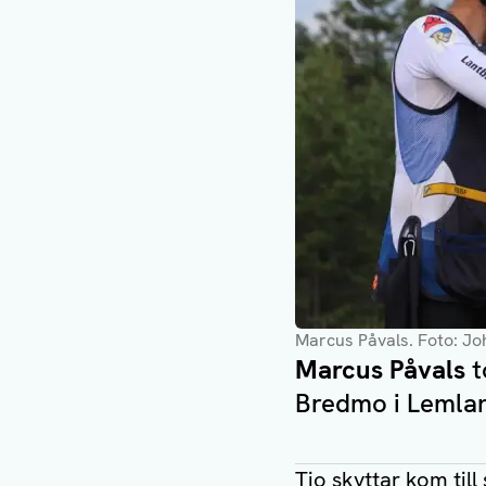
Marcus Påvals
. Foto: J
Marcus Påvals
t
Bredmo i Lemla
Tio skyttar kom til