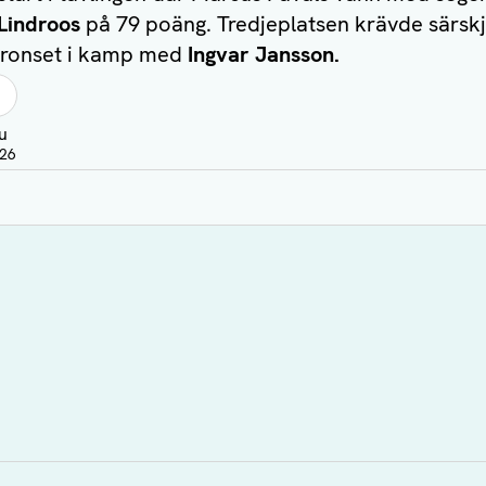
Lindroos
på 79 poäng. Tredjeplatsen krävde särsk
 bronset i kamp med
Ingvar Jansson.
u
:26