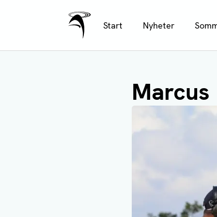
Ålands Radio & TV
Hoppa
Start
Nyheter
Somm
till
huvudinnehåll
Marcus 