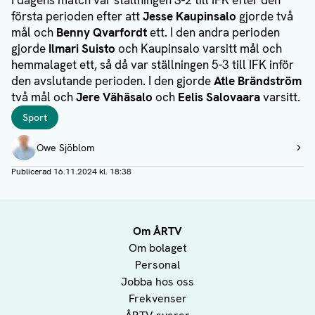
I dagens match var ställningen 3-2 till IFK efter den
första perioden efter att
Jesse Kaupinsalo
gjorde två
mål och
Benny Qvarfordt
ett. I den andra perioden
gjorde
Ilmari Suisto
och Kaupinsalo varsitt mål och
hemmalaget ett, så då var ställningen 5-3 till IFK inför
den avslutande perioden. I den gjorde
Atle Brändström
två mål och
Jere Vähäsalo
och
Eelis Salovaara
varsitt.
Taggar
Sport
Författare
Owe Sjöblom
Visa profil
Publicerad
16.11.2024 kl. 18:38
Om ÅRTV
Om bolaget
Personal
Jobba hos oss
Frekvenser