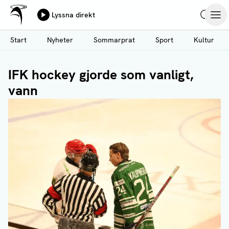
Ålands Radio & TV
Lyssna direkt
Hoppa
Sök
Öpp
till
Start
Nyheter
Sommarprat
Sport
Kultur
huvudinnehåll
IFK hockey gjorde som vanligt,
vann