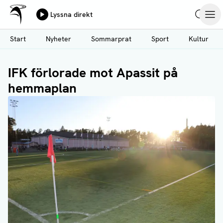
Ålands Radio & TV
Lyssna direkt
Hoppa
Sök
Öpp
till
Start
Nyheter
Sommarprat
Sport
Kultur
huvudinnehåll
IFK förlorade mot Apassit på
hemmaplan