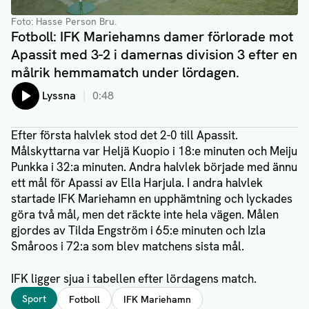
Foto: Hasse Person Bru.
Fotboll: IFK Mariehamns damer förlorade mot
Apassit med 3-2 i damernas division 3 efter en
målrik hemmamatch under lördagen.
Lyssna
0:48
Efter första halvlek stod det 2-0 till Apassit.
Målskyttarna var Heljä Kuopio i 18:e minuten och Meiju
Punkka i 32:a minuten. Andra halvlek började med ännu
ett mål för Apassi av Ella Harjula. I andra halvlek
startade IFK Mariehamn en upphämtning och lyckades
göra två mål, men det räckte inte hela vägen. Målen
gjordes av Tilda Engström i 65:e minuten och Izla
Småroos i 72:a som blev matchens sista mål.
IFK ligger sjua i tabellen efter lördagens match.
Taggar
Sport
Fotboll
IFK Mariehamn