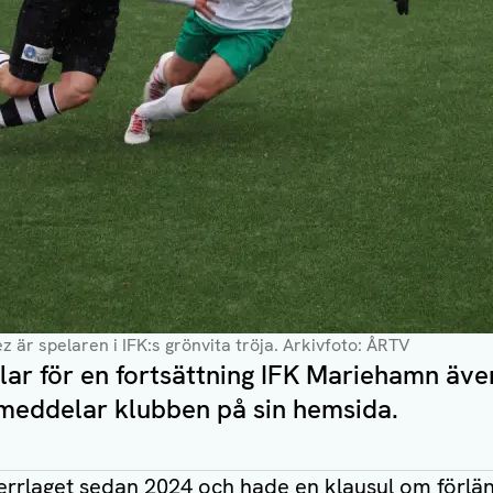
z är spelaren i IFK:s grönvita tröja
. Arkivfoto: ÅRTV
lar för en fortsättning IFK Mariehamn äv
meddelar klubben på sin hemsida.
herrlaget sedan 2024 och hade en klausul om förläng