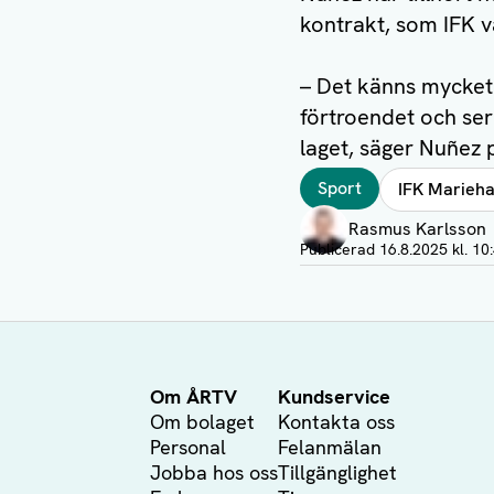
kontrakt, som IFK va
– Det känns mycket 
förtroendet och ser 
laget, säger Nuñez 
Taggar
Sport
IFK Marieha
Författare
Rasmus Karlsson
Visa profil
Publicerad
16.8.2025 kl. 10
Om ÅRTV
Kundservice
Om bolaget
Kontakta oss
Personal
Felanmälan
Jobba hos oss
Tillgänglighet