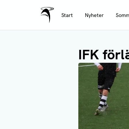
Ålands Radio & TV
Hoppa
Start
Nyheter
Somm
till
huvudinnehåll
IFK för