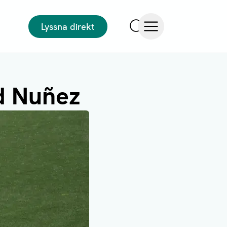
Lyssna direkt
Sök
Öppna meny
d Nuñez