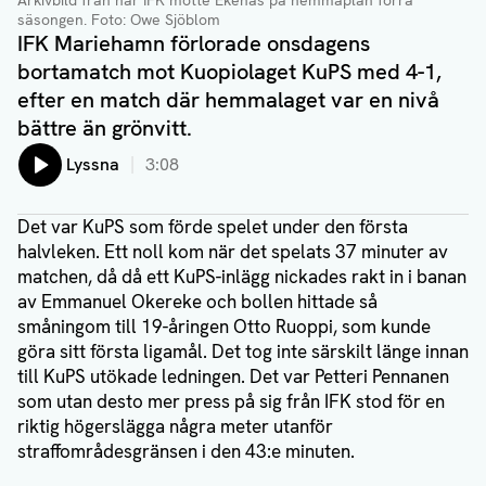
Arkivbild från när IFK mötte Ekenäs på hemmaplan förra
säsongen
. Foto: Owe Sjöblom
IFK Mariehamn förlorade onsdagens
bortamatch mot Kuopiolaget KuPS med 4-1,
efter en match där hemmalaget var en nivå
bättre än grönvitt.
Lyssna
3:08
Det var KuPS som förde spelet under den första
halvleken. Ett noll kom när det spelats 37 minuter av
matchen, då då ett KuPS-inlägg nickades rakt in i banan
av Emmanuel Okereke och bollen hittade så
småningom till 19-åringen Otto Ruoppi, som kunde
göra sitt första ligamål. Det tog inte särskilt länge innan
till KuPS utökade ledningen. Det var Petteri Pennanen
som utan desto mer press på sig från IFK stod för en
riktig högerslägga några meter utanför
straffområdesgränsen i den 43:e minuten.