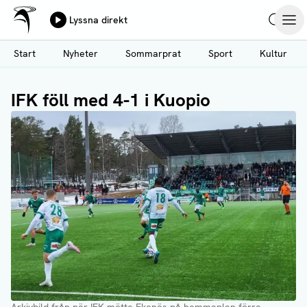
Ålands Radio & TV
Lyssna direkt
Hoppa
Sök
Öpp
till
Start
Nyheter
Sommarprat
Sport
Kultur
huvudinnehåll
IFK föll med 4-1 i Kuopio