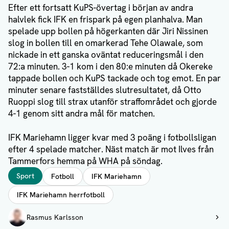
Efter ett fortsatt KuPS-övertag i början av andra
halvlek fick IFK en frispark på egen planhalva. Man
spelade upp bollen på högerkanten där Jiri Nissinen
slog in bollen till en omarkerad Tehe Olawale, som
nickade in ett ganska oväntat reduceringsmål i den
72:a minuten. 3-1 kom i den 80:e minuten då Okereke
tappade bollen och KuPS tackade och tog emot. En par
minuter senare fastställdes slutresultatet, då Otto
Ruoppi slog till strax utanför straffområdet och gjorde
4-1 genom sitt andra mål för matchen.
IFK Mariehamn ligger kvar med 3 poäng i fotbollsligan
efter 4 spelade matcher. Näst match är mot Ilves från
Tammerfors hemma på WHA på söndag.
Taggar
Sport
Fotboll
IFK Mariehamn
IFK Mariehamn herrfotboll
Författare
Rasmus Karlsson
Visa profil