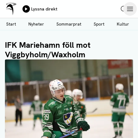
Ålands Radio & TV
Lyssna direkt
Hoppa
Sök
Öpp
till
Start
Nyheter
Sommarprat
Sport
Kultur
huvudinnehåll
IFK Mariehamn föll mot
Viggbyholm/Waxholm