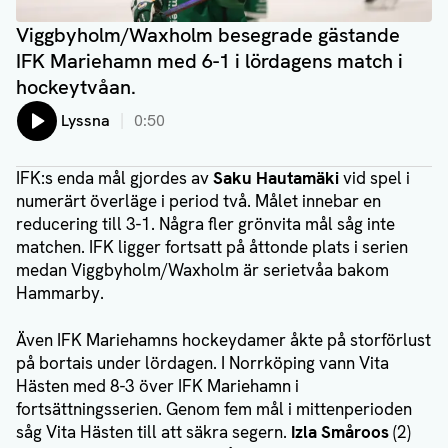
Viggbyholm/Waxholm besegrade gästande
IFK Mariehamn med 6-1 i lördagens match i
hockeytvåan.
Lyssna
0:50
IFK:s enda mål gjordes av
Saku Hautamäki
vid spel i
numerärt överläge i period två. Målet innebar en
reducering till 3-1. Några fler grönvita mål såg inte
matchen. IFK ligger fortsatt på åttonde plats i serien
medan Viggbyholm/Waxholm är serietvåa bakom
Hammarby.
Även IFK Mariehamns hockeydamer åkte på storförlust
på bortais under lördagen. I Norrköping vann Vita
Hästen med 8-3 över IFK Mariehamn i
fortsättningsserien. Genom fem mål i mittenperioden
såg Vita Hästen till att säkra segern.
Izla Småroos
(2)