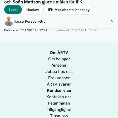
och
Sofia Mattson
gjorde målen för IFK.
Taggar
Sport
Hockey
IFK Mariehamn ishockey
Författare
Hasse Persson-Bru
Visa profil
Publicerad
17.1.2026 kl. 17:27
|
Uppdaterad
18.1.2026 kl. 12:56
Om ÅRTV
Om bolaget
Personal
Jobba hos oss
Frekvenser
ÅRTV svarar
Kundservice
Kontakta oss
Felanmälan
Tillgänglighet
Tipsa oss