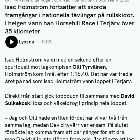
Olli Tyrväinen, till höger, och Isac Holmström. Foto: Team Edux
Isac Holmström fortsätter att skörda
framgångar i nationella tävlingar på rullskidor,
i helgen vann han Horsehill Race i Terjärv över
35 kilometer.
Lyssna
0:53
Isac Holmström vann med en sekund efter en
spurtduell mot lagkompisen
Olli Tyrväinen
,
Holmström kom i mål efter 1.16,40. Det här var tredje
året på rad som Isac Holmström vann loppet i Terjärv.
Direkt från start gick toppduon tillsammans med
David
Sulkakoski
loss och växeldrog i princip hela loppet.
– Jag och Olli hade en liten fördel när vi var två från
samma lag, medan David tyvärr var ensam. På slutet
försökte jag komma fram ett par gånger för att dra,
men David ville inte släppa fram mig. Jag tänkte att jag