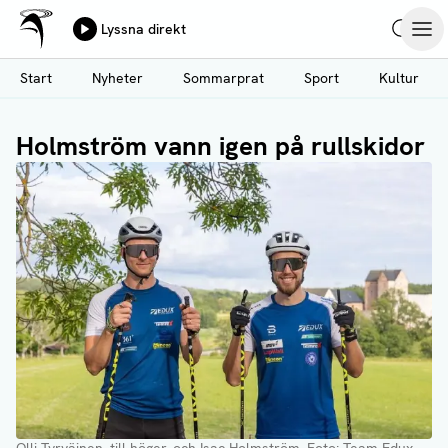
Ålands Radio & TV
Lyssna direkt
Hoppa
Sök
Öpp
till
Start
Nyheter
Sommarprat
Sport
Kultur
huvudinnehåll
Holmström vann igen på rullskidor