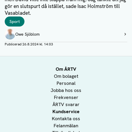
gör en slutspurt då istället, sade Isac Holmström till
Vasabladet.
Taggar
Sport
Författare
Owe Sjöblom
Visa profil
Publicerad
26.8.2024 kl. 14:03
Om ÅRTV
Om bolaget
Personal
Jobba hos oss
Frekvenser
ÅRTV svarar
Kundservice
Kontakta oss
Felanmälan