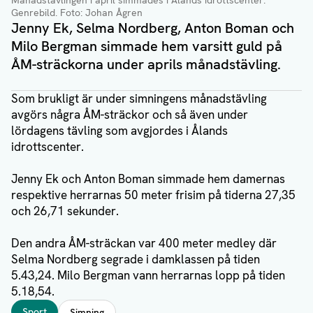
Månadstävlingen i april simmades i Ålands idrottscenter.
Genrebild
. Foto: Johan Ågren
Jenny Ek, Selma Nordberg, Anton Boman och
Milo Bergman simmade hem varsitt guld på
ÅM-sträckorna under aprils månadstävling.
Som brukligt är under simningens månadstävling
avgörs några ÅM-sträckor och så även under
lördagens tävling som avgjordes i Ålands
idrottscenter.
Jenny Ek och Anton Boman simmade hem damernas
respektive herrarnas 50 meter frisim på tiderna 27,35
och 26,71 sekunder.
Den andra ÅM-sträckan var 400 meter medley där
Selma Nordberg segrade i damklassen på tiden
5.43,24. Milo Bergman vann herrarnas lopp på tiden
5.18,54.
Taggar
Sport
Simning