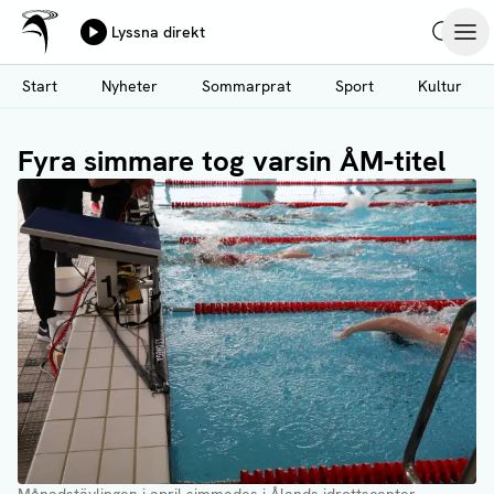
Ålands Radio & TV
Lyssna direkt
Hoppa
Sök
Öpp
till
Start
Nyheter
Sommarprat
Sport
Kultur
huvudinnehåll
Fyra simmare tog varsin ÅM-titel