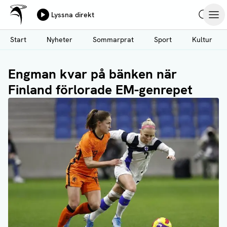
Ålands Radio & TV
Lyssna direkt
Hoppa
Sök
Öpp
till
Start
Nyheter
Sommarprat
Sport
Kultur
huvudinnehåll
Engman kvar på bänken när
Finland förlorade EM-genrepet