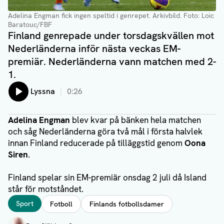
Adelina Engman fick ingen speltid i genrepet. Arkivbild. Foto: Loic
Baratouc/FBF
Finland genrepade under torsdagskvällen mot
Nederländerna inför nästa veckas EM-
premiär. Nederländerna vann matchen med 2-
1.
Lyssna
0:26
Adelina Engman
blev kvar på bänken hela matchen
och såg Nederländerna göra två mål i första halvlek
innan Finland reducerade på tilläggstid genom
Oona
Siren
.
Finland spelar sin EM-premiär onsdag 2 juli då Island
står för motståndet.
Taggar
Sport
Fotboll
Finlands fotbollsdamer
Författare